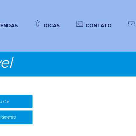
VENDAS
DICAS
CONTATO
el
sita
ciamento