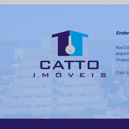
Ender
Rua Do
esquina
Urugua
Creci: 