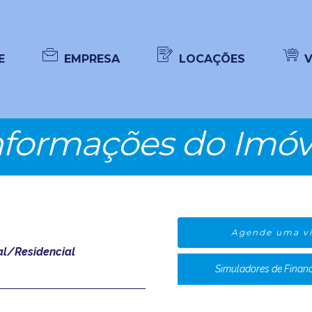
E
EMPRESA
LOCAÇÕES
nformações do Imóv
Agende uma vi
l/Residencial
Simuladores de Finan