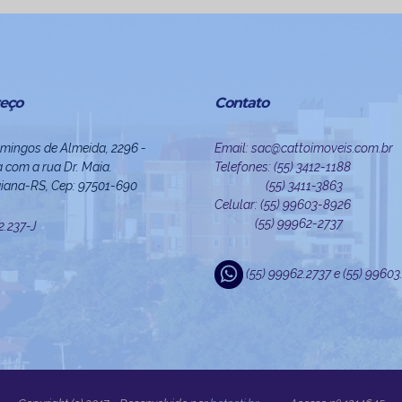
eço
Contato
mingos de Almeida, 2296 -
Email: sac@cattoimoveis.com.br
 com a rua Dr. Maia.
Telefones: (55) 3412-1188
iana-RS, Cep: 97501-690
(55) 3411-3863
Celular: (55) 99603-8926
(55) 99962-2737
22.237-J
(55) 99962.2737 e (55) 9960